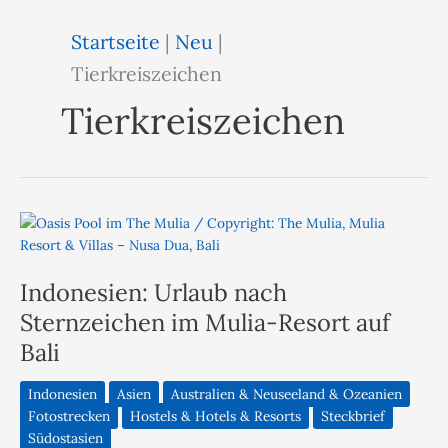
Startseite
|
Neu
|
Tierkreiszeichen
Tierkreiszeichen
Indonesien: Urlaub nach
Sternzeichen im Mulia-Resort auf
Bali
Indonesien
Asien
Australien & Neuseeland & Ozeanien
Fotostrecken
Hostels & Hotels & Resorts
Steckbrief
Südostasien