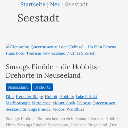
Startseite
|
Neu
|
Seestadt
Seestadt
Smaugs Einöde – die Hobbits-
Drehorte in Neuseeland
Neuseeland
Drehorte
Film
,
Herr der Ringe
,
Hobbit
,
Hobbits
,
Lake Pukaki
,
Marlborough
,
Mittelerde
,
Mount Cook
,
Pelorus
,
Queenstown
,
Seestadt
,
Smaugs Einöde
,
Videos
,
Waldfluss
Smaugs Einöde: Filmfans kennen viele Schauplätze des Hobbit-
Films “Smaugs Einöde” bereits aus „Herr der Ringe“ und „Der