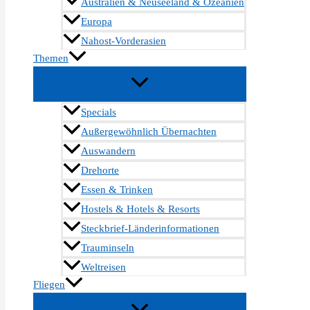
Australien & Neuseeland & Ozeanien
Europa
Nahost-Vorderasien
Themen
Specials
Außergewöhnlich Übernachten
Auswandern
Drehorte
Essen & Trinken
Hostels & Hotels & Resorts
Steckbrief-Länderinformationen
Trauminseln
Weltreisen
Fliegen