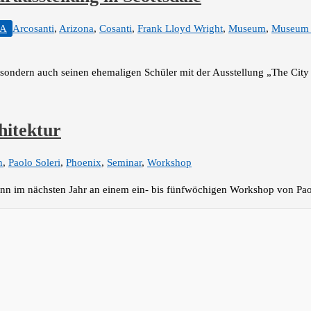
A
Arcosanti
,
Arizona
,
Cosanti
,
Frank Lloyd Wright
,
Museum
,
Museum 
, sondern auch seinen ehemaligen Schüler mit der Ausstellung „The City 
hitektur
h
,
Paolo Soleri
,
Phoenix
,
Seminar
,
Workshop
 kann im nächsten Jahr an einem ein- bis fünfwöchigen Workshop von Pao