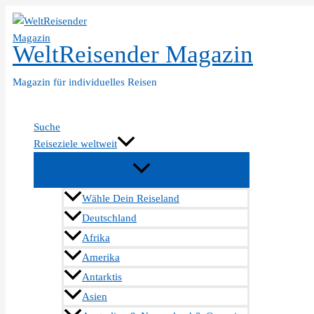
Zum
Inhalt
WeltReisender Magazin
springen
Magazin für individuelles Reisen
Suche
Reiseziele weltweit
Wähle Dein Reiseland
Deutschland
Afrika
Amerika
Antarktis
Asien