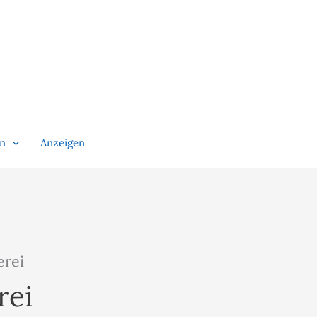
en
Anzeigen
erei
rei