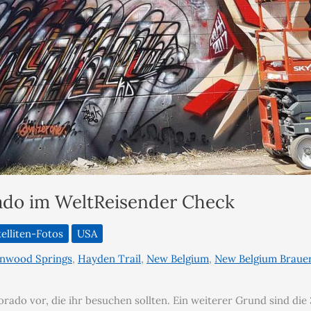
rado im WeltReisender Check
elliten-Fotos
USA
nwood Springs
,
Hayden Trail
,
New Belgium
,
New Belgium Brauer
orado vor, die ihr besuchen sollten. Ein weiterer Grund sind di