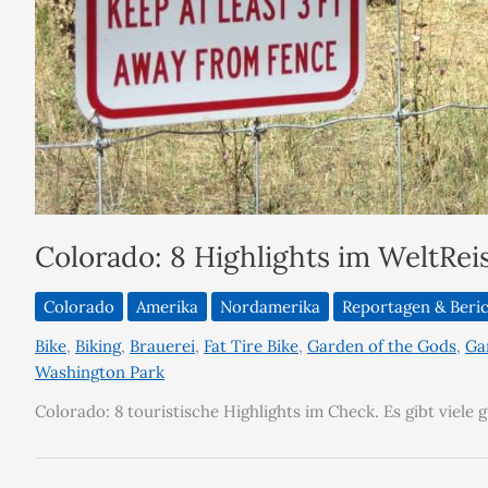
Colorado: 8 Highlights im WeltRe
Colorado
Amerika
Nordamerika
Reportagen & Beri
Bike
,
Biking
,
Brauerei
,
Fat Tire Bike
,
Garden of the Gods
,
Ga
Washington Park
Colorado: 8 touristische Highlights im Check. Es gibt viel