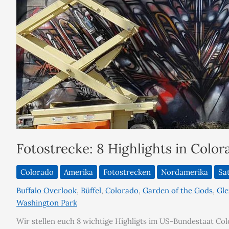
Fotostrecke: 8 Highlights in Colo
Colorado
Amerika
Fotostrecken
Nordamerika
Sat
Buffalo Overlook
,
Büffel
,
Colorado
,
Garden of the Gods
,
Gle
Washington Park
Wir stellen euch 8 wichtige Highligts im US-Bundestaat Col