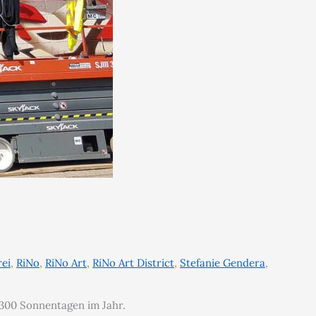
ei
,
RiNo
,
RiNo Art
,
RiNo Art District
,
Stefanie Gendera
,
e 300 Sonnentagen im Jahr.