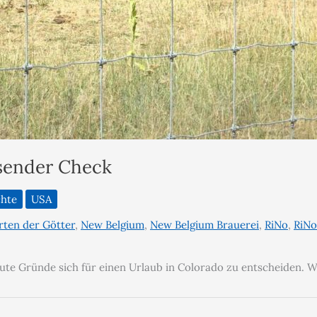
isender Check
chte
USA
rten der Götter
,
New Belgium
,
New Belgium Brauerei
,
RiNo
,
RiNo
e gute Gründe sich für einen Urlaub in Colorado zu entscheiden. 