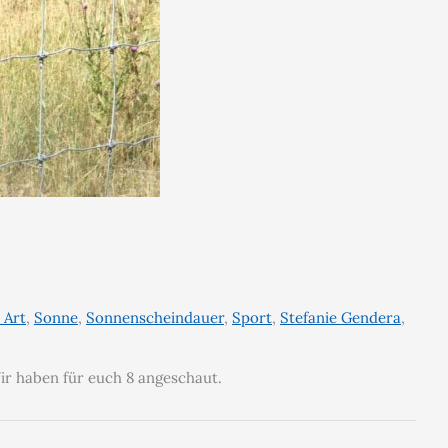
 Art
,
Sonne
,
Sonnenscheindauer
,
Sport
,
Stefanie Gendera
,
Wir haben für euch 8 angeschaut.