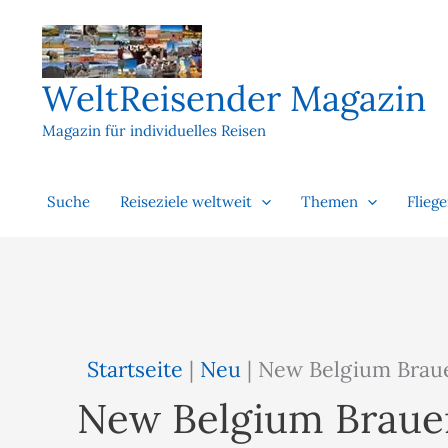
Zum
Inhalt
springen
WeltReisender Magazin
Magazin für individuelles Reisen
Suche
Reiseziele weltweit
Themen
Flieg
Startseite
|
Neu
|
New Belgium Brau
New Belgium Braue