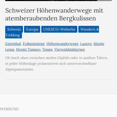
Schweizer Höhenwanderwege mit
atemberaubenden Bergkulissen
Schweiz
Europa
UNESCO-Welterbe
Wandern &
Trekking
Eigenthal
,
Fräkmüntegg
,
Höhenwanderwege
,
Luzern
,
Monte
Lema
,
Monte Tamaro
,
Tessin
,
Vierwaldstättersee
Ob hoch oben zwischen steilen Gipfeln oder in sanften Tälern,
in jeder Höhenlage präsentieren sich unverwechselbare
Alpenpanoramen.
WERBUNG