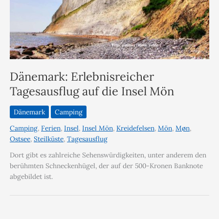
Dänemark: Erlebnisreicher
Tagesausflug auf die Insel Mön
Dänemark
Camping
Camping
,
Ferien
,
Insel
,
Insel Mön
,
Kreidefelsen
,
Mön
,
Møn
,
Ostsee
,
Steilküste
,
Tagesausflug
Dort gibt es zahlreiche Sehenswürdigkeiten, unter anderem den
berühmten Schneckenhügel, der auf der 500-Kronen Banknote
abgebildet ist.