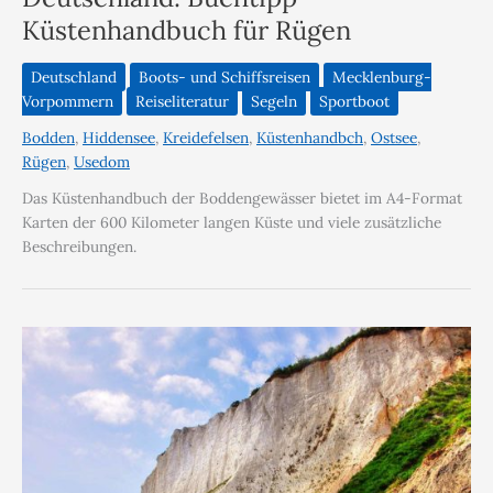
Küstenhandbuch für Rügen
Deutschland
Boots- und Schiffsreisen
Mecklenburg-
Vorpommern
Reiseliteratur
Segeln
Sportboot
Bodden
,
Hiddensee
,
Kreidefelsen
,
Küstenhandbch
,
Ostsee
,
Rügen
,
Usedom
Das Küstenhandbuch der Boddengewässer bietet im A4-Format
Karten der 600 Kilometer langen Küste und viele zusätzliche
Beschreibungen.