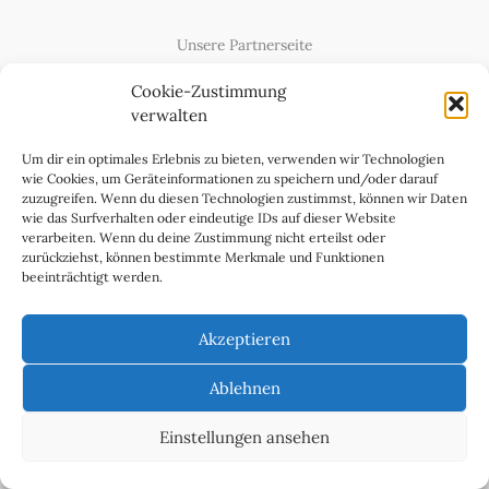
Unsere Partnerseite
Content Creator
Cookie-Zustimmung
verwalten
Um dir ein optimales Erlebnis zu bieten, verwenden wir Technologien
wie Cookies, um Geräteinformationen zu speichern und/oder darauf
zuzugreifen. Wenn du diesen Technologien zustimmst, können wir Daten
wie das Surfverhalten oder eindeutige IDs auf dieser Website
verarbeiten. Wenn du deine Zustimmung nicht erteilst oder
zurückziehst, können bestimmte Merkmale und Funktionen
beeinträchtigt werden.
Cookie-Richtlinie (EU)
Datenschutzerklärung
Akzeptieren
Impressum & Kontakt
Über uns
Ablehnen
Werben Sie in WeltReisender Magazin
Einstellungen ansehen
Copyright 2011 - 2025 Ingo Paszkowsky