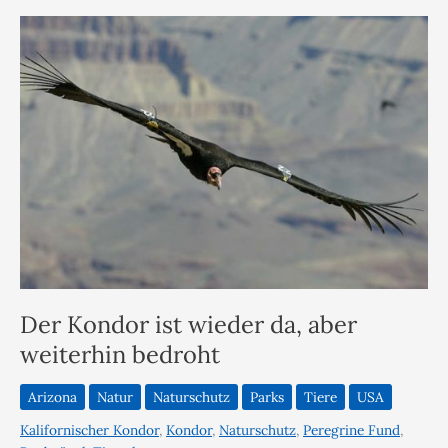
Der Kondor ist wieder da, aber
weiterhin bedroht
Arizona
Natur
Naturschutz
Parks
Tiere
USA
Kalifornischer Kondor
,
Kondor
,
Naturschutz
,
Peregrine Fund
,