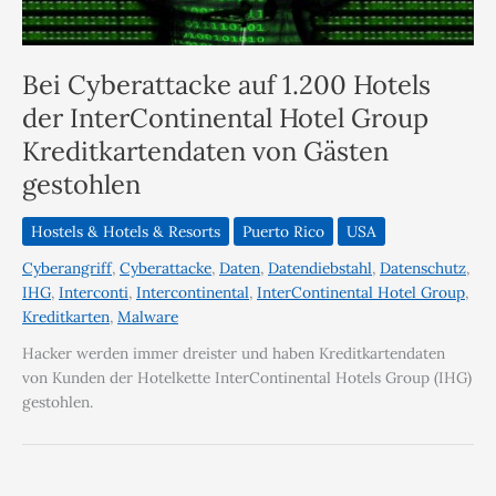
Bei Cyberattacke auf 1.200 Hotels
der InterContinental Hotel Group
Kreditkartendaten von Gästen
gestohlen
Hostels & Hotels & Resorts
Puerto Rico
USA
Cyberangriff
,
Cyberattacke
,
Daten
,
Datendiebstahl
,
Datenschutz
,
IHG
,
Interconti
,
Intercontinental
,
InterContinental Hotel Group
,
Kreditkarten
,
Malware
Hacker werden immer dreister und haben Kreditkartendaten
von Kunden der Hotelkette InterContinental Hotels Group (IHG)
gestohlen.