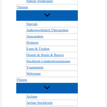
Nahost-Vorderasien
Themen
Specials
Außergewöhnlich Übernachten
Auswandern
Drehorte
Essen & Trinken
Hostels & Hotels & Resorts
Steckbrief-Länderinformationen
Trauminseln
Weltreisen
Fliegen
Airlines
Airline-Steckbriefe