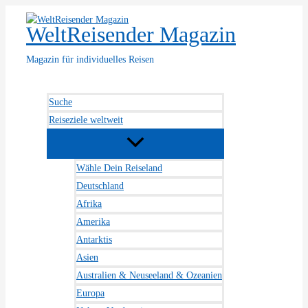
Zum
Inhalt
WeltReisender Magazin
springen
Magazin für individuelles Reisen
Suche
Reiseziele weltweit
Wähle Dein Reiseland
Deutschland
Afrika
Amerika
Antarktis
Asien
Australien & Neuseeland & Ozeanien
Europa