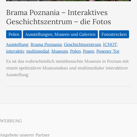
Brama Poznania – Interaktives
Geschichtszentrum – die Fotos
Polen
Ausstellungen, Museen und Galerien
Fotostrecken
Ausstellung
,
Brama Poznania
,
Geschichtszentrum
,
ICHOT
,
interaktiv
,
multimedial
,
Museum
,
Polen
,
Posen
,
Posener Tor
Es ist das wahrscheinlich meistbesuchte Museum in Poznan mit
einem spektulären Museumsbau und multimedialer interaktiver
Ausstellung
WERBUNG
Angebote unserer Partner