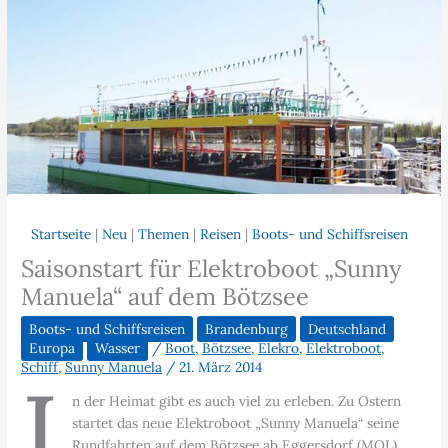
Startseite
|
Neu
|
Themen
|
Reisen
|
Boots- und Schiffsreisen
Saisonstart für Elektroboot „Sunny
Manuela“ auf dem Bötzsee
Boots- und Schiffsreisen
Brandenburg
Deutschland
Europa
Wasser
/
Boot
,
Bötzsee
,
Elekro
,
Elektroboot
,
Schiff
,
Sunny Manuela
/
21. März 2014
I
n der Heimat gibt es auch viel zu erleben. Zu Ostern
startet das neue Elektroboot „Sunny Manuela“ seine
Rundfahrten auf dem Bötzsee ab Eggersdorf (MOL).