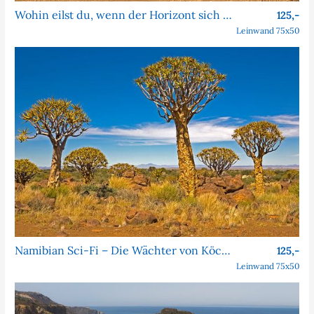
Wohin eilst du, wenn der Horizont sich nie nähert?
125,-
Leinwand 75x50
Namibian Sci-Fi – Die Wächter von Köcher Prime
125,-
Leinwand 75x50