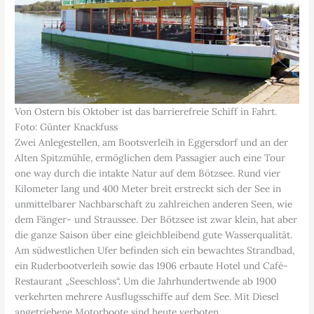
Von Ostern bis Oktober ist das barrierefreie Schiff in Fahrt.
Foto: Günter Knackfuss
Zwei Anlegestellen, am Bootsverleih in Eggersdorf und an der
Alten Spitzmühle, ermöglichen dem Passagier auch eine Tour
one way durch die intakte Natur auf dem Bötzsee. Rund vier
Kilometer lang und 400 Meter breit erstreckt sich der See in
unmittelbarer Nachbarschaft zu zahlreichen anderen Seen, wie
dem Fänger- und Straussee. Der Bötzsee ist zwar klein, hat aber
die ganze Saison über eine gleichbleibend gute Wasserqualität.
Am südwestlichen Ufer befinden sich ein bewachtes Strandbad,
ein Ruderbootverleih sowie das 1906 erbaute Hotel und Café-
Restaurant „Seeschloss“. Um die Jahrhundertwende ab 1900
verkehrten mehrere Ausflugsschiffe auf dem See. Mit Diesel
angetriebene Motorboote sind heute verboten.