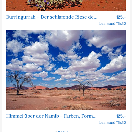
Burringurrah – Der schlafende Riese des Outbacks
125,-
Leinwand 75x50
Himmel über der Namib – Farben, Formen, Faszination
125,-
Leinwand 75x50