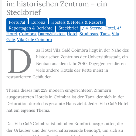
im historischen Zentrum – ein
Steckbrief
Portugal
Europa
Hostels & Hotels & Resorts
Reportagen & Berichte
Steckbrief
/
4-Sterne-Hotel
,
4*-
Hotel
,
Coimbra
,
Daten&Fakten
,
Hotel
,
Studiosus
,
Tanz
,
Vila
Galé
,
Vila Galé Coimbra
D
as Hotel Vila Galé Coimbra liegt in der Nähe des
historischen Zentrums der Universitätsstadt, ein
Neubau aus dem Jahr 2010. Dagegen residieren
viele andere Hotels der Kette meist in
restaurierten Gebäuden.
Thema dieses mit 229 modern eingerichteten Zimmern
ausgestatteten Hotels in Coimbra ist der Tanz, der sich in der
Dekoration durch das gesamte Haus zieht. Jedes Vila Galé Hotel
hat ein eigenes Thema.
Das Vila Galé Coimbra ist mit allen Komfort ausgestattet, die
der Urlauber und der Geschäftsreisende benötigt, um sich zu