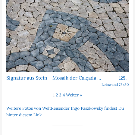
Signatur aus Stein – Mosaik der Calçada Portuguesa
125,-
Leinwand 75x50
1
2
3
4
Weiter »
Weitere Fotos von WeltReisender Ingo Paszkowsky findest Du
hinter diesem Link.