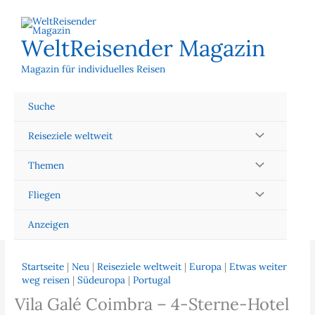
Zum
Inhalt
springen
WeltReisender Magazin
Magazin für individuelles Reisen
Suche
Reiseziele weltweit
Themen
Fliegen
Anzeigen
Startseite
|
Neu
|
Reiseziele weltweit
|
Europa
|
Etwas weiter
weg reisen
|
Südeuropa
|
Portugal
Vila Galé Coimbra – 4-Sterne-Hotel