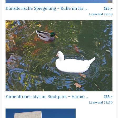
Künstlerische Spiegelung – Ruhe im Jardim da Estrela
125,-
Leinwand 75x50
Farbenfrohes Idyll im Stadtpark – Harmonie im Park
125,-
Leinwand 75x50