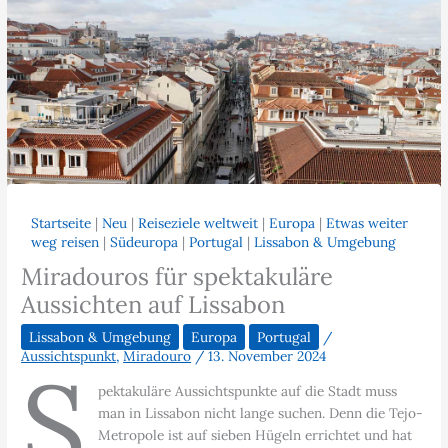
Startseite
|
Neu
|
Reiseziele weltweit
|
Europa
|
Etwas weiter
weg reisen
|
Südeuropa
|
Portugal
|
Lissabon & Umgebung
Miradouros für spektakuläre
Aussichten auf Lissabon
Lissabon & Umgebung
Europa
Portugal
/
Aussichtspunkt
,
Miradouro
/
13. November 2024
S
pektakuläre Aussichtspunkte auf die Stadt muss
man in Lissabon nicht lange suchen. Denn die Tejo-
Metropole ist auf sieben Hügeln errichtet und hat