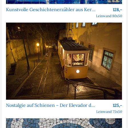
Kunstvolle Geschichtenerzähler aus Keramik
128,-
Leinwand 80x50
Nostalgie auf Schienen – Der Elevador da Bica bei Nacht
125,-
Leinwand 75x50