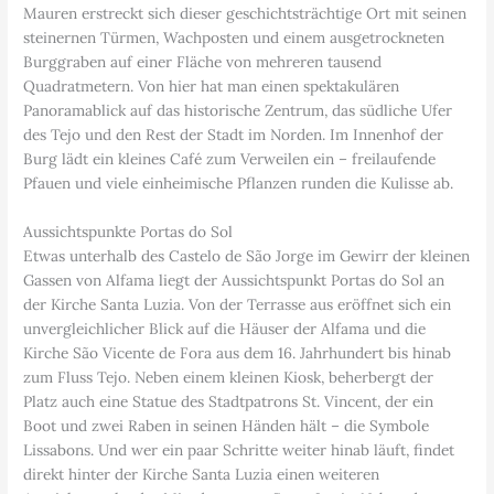
Mauren erstreckt sich dieser geschichtsträchtige Ort mit seinen
steinernen Türmen, Wachposten und einem ausgetrockneten
Burggraben auf einer Fläche von mehreren tausend
Quadratmetern. Von hier hat man einen spektakulären
Panoramablick auf das historische Zentrum, das südliche Ufer
des Tejo und den Rest der Stadt im Norden. Im Innenhof der
Burg lädt ein kleines Café zum Verweilen ein – freilaufende
Pfauen und viele einheimische Pflanzen runden die Kulisse ab.
Aussichtspunkte Portas do Sol
Etwas unterhalb des Castelo de São Jorge im Gewirr der kleinen
Gassen von Alfama liegt der Aussichtspunkt Portas do Sol an
der Kirche Santa Luzia. Von der Terrasse aus eröffnet sich ein
unvergleichlicher Blick auf die Häuser der Alfama und die
Kirche São Vicente de Fora aus dem 16. Jahrhundert bis hinab
zum Fluss Tejo. Neben einem kleinen Kiosk, beherbergt der
Platz auch eine Statue des Stadtpatrons St. Vincent, der ein
Boot und zwei Raben in seinen Händen hält – die Symbole
Lissabons. Und wer ein paar Schritte weiter hinab läuft, findet
direkt hinter der Kirche Santa Luzia einen weiteren