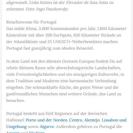
abgewandt. Links hinten ist der Elevador de Sata Justa zu
erkennen. Foto: Ingo Paszkowsky
Reisehinweise für Portugal
Das milde Klima, 3.000 Sonnenstunden pro Jahr, 1.860 Kilometer
Küstenlinie mit über 200 Surfspots, 850 Kilometer Strände an
der Atlantikküste und 25 UNESCO-Welterbestätten machen
Portugal fast ganzjährig zum idealen Reiseziel.
In dem Land mit den ältesten Grenzen Europas findest Du auf
relativ kleinem Raum sehr abwechslungsreiche Landschaften,
viele Freizeitmöglichkeiten und ein einzigartiges Kulturerbe, in
dem Tradition und Moderne eine harmonische Verbindung
eingehen. Die schmackhafte Küche, die guten Weine und die
gastfreundlichen Menschen sind weitere Gründe, das Land zu
besuchen.
Portugal besteht aus fünf Regionen auf der iberischen
Halbinsel:
Porto und der Norden
,
Centro
,
Alentejo
,
Lissabon und
Umgebung
sowie
Algarve
. Außerdem gehören zu Portugal die
Azoren
und
Madeira
.